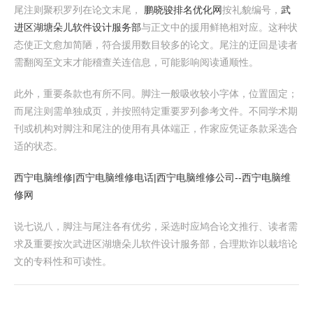
尾注则聚积罗列在论文末尾，
鹏晓骏排名优化网
按礼貌编号，
武
进区湖塘朵儿软件设计服务部
与正文中的援用鲜艳相对应。这种状
态使正文愈加简陋，符合援用数目较多的论文。尾注的迂回是读者
需翻阅至文末才能稽查关连信息，可能影响阅读通顺性。
此外，重要条款也有所不同。脚注一般吸收较小字体，位置固定；
而尾注则需单独成页，并按照特定重要罗列参考文件。不同学术期
刊或机构对脚注和尾注的使用有具体端正，作家应凭证条款采选合
适的状态。
西宁电脑维修|西宁电脑维修电话|西宁电脑维修公司--西宁电脑维
修网
说七说八，脚注与尾注各有优劣，采选时应鸠合论文推行、读者需
求及重要按次武进区湖塘朵儿软件设计服务部，合理欺诈以栽培论
文的专科性和可读性。